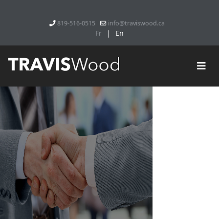
819-516-0515
info@traviswood.ca
Fr
|
En