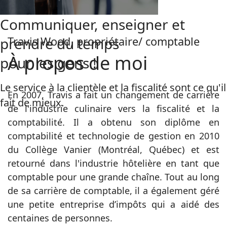
Communiquer, enseigner et
prendre du temps
Travis Wood, propriétaire/ comptable
À propos de moi
pour les gens !
Le service à la clientèle et la fiscalité sont ce qu'il
En 2007, Travis a fait un changement de carrière
fait de mieux.
de l'industrie culinaire vers la fiscalité et la
comptabilité. Il a obtenu son diplôme en
comptabilité et technologie de gestion en 2010
du Collège Vanier (Montréal, Québec) et est
retourné dans l'industrie hôtelière en tant que
comptable pour une grande chaîne. Tout au long
de sa carrière de comptable, il a également géré
une petite entreprise d’impôts qui a aidé des
centaines de personnes.